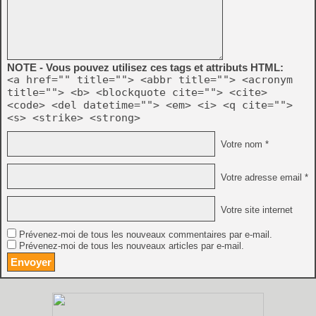
NOTE - Vous pouvez utilisez ces tags et attributs HTML:
<a href="" title=""> <abbr title=""> <acronym
title=""> <b> <blockquote cite=""> <cite>
<code> <del datetime=""> <em> <i> <q cite="">
<s> <strike> <strong>
Votre nom *
Votre adresse email *
Votre site internet
Prévenez-moi de tous les nouveaux commentaires par e-mail.
Prévenez-moi de tous les nouveaux articles par e-mail.