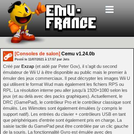
[Consoles de salon]
Cemu v1.24.0b
Posté le
11/07/2021
à
17:57
par Jets
Créé par
Exzap
(et aidé par Peter Gov), il s’agit du second
émulateur de Wii U à être disponible au public mais le premier à
émuler des jeux commerciaux. Il peut décrypter les images Wii U
qui utilisent le format Wud mais également les fichiers RPS ou
RPL. La résolution interne peu aller jusqu’à 1920×1080 selon les
jeux (et au delà avec des packs graphiques). Actuellement, le
DRC (GamePad), le contrôleur Pro et le contrôleur classique sont
émulés. Les Wiimotes sont également émulées (y compris le
support natif). Les entrées du clavier + contrôleurs USB en tant
que périphériques d’entrée sont également pris en charge. La
saisie tactile du GamePad peut être contrôlée par un clic gauche
de la souris. La fonctionnalité Gyro est émulée avec des