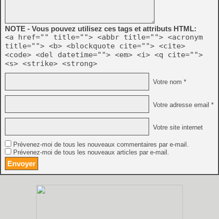
NOTE - Vous pouvez utilisez ces tags et attributs HTML:
<a href="" title=""> <abbr title=""> <acronym
title=""> <b> <blockquote cite=""> <cite>
<code> <del datetime=""> <em> <i> <q cite="">
<s> <strike> <strong>
Votre nom *
Votre adresse email *
Votre site internet
Prévenez-moi de tous les nouveaux commentaires par e-mail.
Prévenez-moi de tous les nouveaux articles par e-mail.