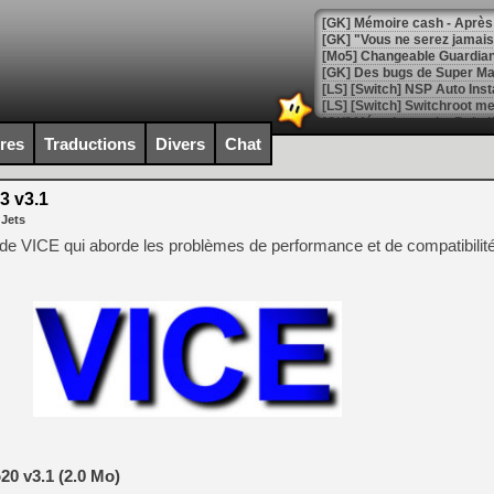
[GK] Mémoire cash - Après 
[GK] "Vous ne serez jamais
[Mo5] Changeable Guardian 
[GK] Des bugs de Super Mar
[LS] [Switch] NSP Auto Inst
ires
Traductions
Divers
Chat
[GK] La saga horrifique Am
3 v3.1
 Jets
ée de VICE qui aborde les problèmes de performance et de compatibilit
[GK] Le portage de Super M
[Mo5] Le jeu de course fut
[GK] Guillermo del Toro ado
[LTF] Eté 2026 - Séquence 
[GK] Mistfall Hunter : déjà 
[GK] Wo Long 2 évolue avec
[GK] Crossfire : un TPS à 100
[LS] [PS5] Premiers signes 
20 v3.1 (2.0 Mo)