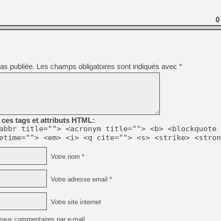
[Mo5] DOOM arrive en cart
0
[GK] Bethesda fête les 30 
[GK] Roblox : l'action en B
[GK] Agenda - GeForce NOW
as publiée.
Les champs obligatoires sont indiqués avec
*
[GK] Devolver Digital en a 
[LS] [PS5] ps5-y2jb-autolo
[GK] Pourquoi Marvel Tokon 
[GK] Test : Restory : Chill
[GK] GTA 6 : Rockstar Games
ces tags et attributs HTML:
[GK] Hot Wheels Infinite Rus
abbr title=""> <acronym title=""> <b> <blockquote 
[GK] Mémoire cash - Secret 
etime=""> <em> <i> <q cite=""> <s> <strike> <stron
[GK] Résultats Nintendo : 
[GK] Dans ce jeu de platefo
Votre nom *
Votre adresse email *
Votre site internet
eaux commentaires par e-mail.