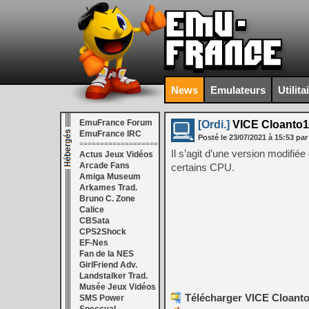
News
Emulateurs
Utilita
EmuFrance Forum
[Ordi.]
VICE Cloanto1
EmuFrance IRC
Posté le
23/07/2021
à
15:53
par
===================
Il s’agit d’une version modifi
Actus Jeux Vidéos
Arcade Fans
certains CPU.
Amiga Museum
Arkames Trad.
Bruno C. Zone
Calice
CBSata
CPS2Shock
EF-Nes
Fan de la NES
GirlFriend Adv.
Landstalker Trad.
Musée Jeux Vidéos
Télécharger VICE Cloanto
SMS Power