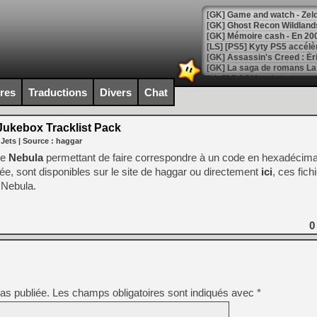
[Mo5] DOOM arrive en cart
[GK] Bethesda fête les 30 
ires
Traductions
Divers
Chat
[GK] Roblox : l'action en B
ukebox Tracklist Pack
[GK] Agenda - GeForce NOW
 Jets
| Source :
haggar
[GK] Devolver Digital en a 
de
Nebula
permettant de faire correspondre à un code en hexadécim
uée, sont disponibles sur le site de haggar ou directement
ici
, ces fich
[LS] [PS5] ps5-y2jb-autolo
 Nebula.
[GK] Pourquoi Marvel Tokon 
[GK] Test : Restory : Chill
[GK] GTA 6 : Rockstar Games
0
[GK] Hot Wheels Infinite Rus
[GK] Mémoire cash - Secret 
[GK] Résultats Nintendo : 
[GK] Déjà des dégraissage
[Mo5] Brickboy cherche à r
as publiée.
Les champs obligatoires sont indiqués avec
*
[GK] Minecraft et ses « Gra