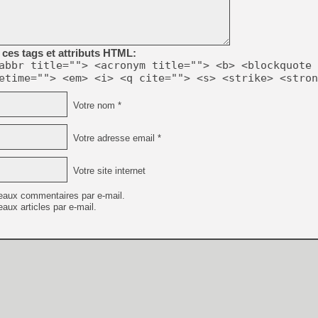
[GK] Beast of Reincarnation
[GK] Ubisoft : fin de parti
[GK] Mémoire cash - Metroid
[GK] Dan Houser (GTA) défe
[GK] Comment EA Sports FC
ces tags et attributs HTML:
[GK] Crimson Moon : un Dark
abbr title=""> <acronym title=""> <b> <blockquote 
[GK] Isle of Reveries : le j
etime=""> <em> <i> <q cite=""> <s> <strike> <stron
[GK] Moonlighter 2 : The En
[GK] Capcom relance Monste
Votre nom *
Votre adresse email *
[Mo5] Deux inédits du Virtu
[GK] Le beat'em up The Walk
Votre site internet
[GK] Endless Legend 2 : enf
eaux commentaires par e-mail.
aux articles par e-mail.
[LS] [PS5] Premiers signes 