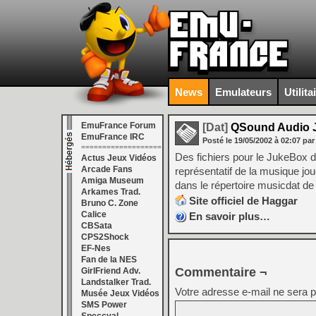
News
Emulateurs
Utilita
EmuFrance Forum
[Dat]
QSound Audio J
EmuFrance IRC
Posté le
19/05/2002
à
02:07
par
===================
Des fichiers pour le JukeBox 
Actus Jeux Vidéos
Arcade Fans
représentatif de la musique jo
Amiga Museum
dans le répertoire musicdat de
Arkames Trad.
Site officiel de Haggar
Bruno C. Zone
Calice
En savoir plus…
CBSata
CPS2Shock
EF-Nes
Fan de la NES
Commentaire ¬
GirlFriend Adv.
Landstalker Trad.
Votre adresse e-mail ne sera p
Musée Jeux Vidéos
SMS Power