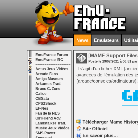
News
Emulateurs
Utilita
EmuFrance Forum
[MAME Support Files
EmuFrance IRC
Posté le
29/07/2021
à
06:51
par
===================
Il s’agit d’un ficher XML (anci
Actus Jeux Vidéos
Arcade Fans
avancées de l’émulation des j
Amiga Museum
(arcade/consoles/ordinateurs), 
Arkames Trad.
Bruno C. Zone
Calice
CBSata
CPS2Shock
EF-Nes
Fan de la NES
GirlFriend Adv.
Télécharger Mame History
Landstalker Trad.
Site Officiel
Musée Jeux Vidéos
SMS Power
En savoir plus…