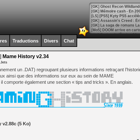
[Mo5] DOOM arrive en cart
[GK] Bethesda fête les 30 
[GK] Roblox : l'action en B
ires
Traductions
Divers
Chat
[GK] Agenda - GeForce NOW
]
Mame History v2.34
 Jets
[GK] Devolver Digital en a 
ennement un .DAT) regroupant plusieurs informations retraçant l’histor
[LS] [PS5] ps5-y2jb-autolo
eux ainsi que des informations sur eux au sein de MAME
il comporte également une section « tips and tricks ». En anglais.
[GK] Pourquoi Marvel Tokon 
[GK] Test : Restory : Chill
[GK] GTA 6 : Rockstar Games
[GK] Hot Wheels Infinite Rus
[GK] Mémoire cash - Secret 
[GK] Résultats Nintendo : 
[GK] Déjà des dégraissage
 v2.88c (5 Ko)
[Mo5] Brickboy cherche à r
[GK] Minecraft et ses « Gra
[GK] Beast of Reincarnation