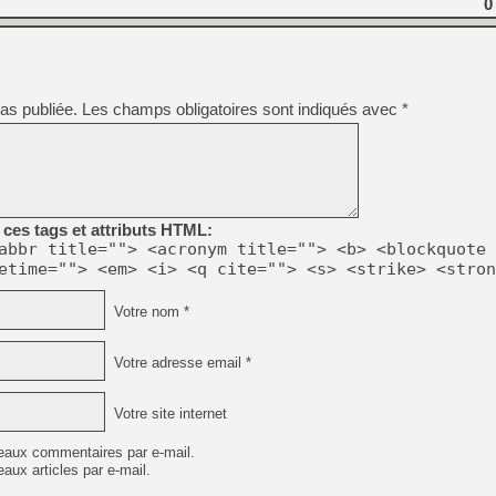
0
[GK] Ubisoft : fin de parti
[GK] Mémoire cash - Metroid
[GK] Dan Houser (GTA) défe
[GK] Comment EA Sports FC
[GK] Crimson Moon : un Dark
[GK] Isle of Reveries : le j
as publiée.
Les champs obligatoires sont indiqués avec
*
[GK] Moonlighter 2 : The En
[GK] Capcom relance Monste
[Mo5] Deux inédits du Virtu
[GK] Le beat'em up The Walk
ces tags et attributs HTML:
abbr title=""> <acronym title=""> <b> <blockquote 
[GK] Endless Legend 2 : enf
etime=""> <em> <i> <q cite=""> <s> <strike> <stron
Votre nom *
[LS] [PS5] Le WebKit Userl
Votre adresse email *
Votre site internet
eaux commentaires par e-mail.
aux articles par e-mail.