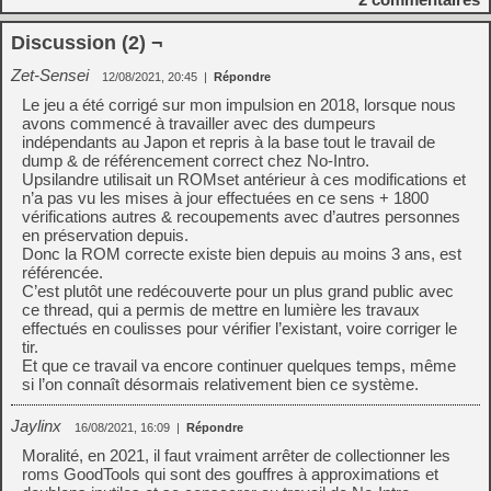
Discussion (2) ¬
Zet-Sensei
12/08/2021, 20:45
|
Répondre
Le jeu a été corrigé sur mon impulsion en 2018, lorsque nous
avons commencé à travailler avec des dumpeurs
indépendants au Japon et repris à la base tout le travail de
dump & de référencement correct chez No-Intro.
Upsilandre utilisait un ROMset antérieur à ces modifications et
n’a pas vu les mises à jour effectuées en ce sens + 1800
vérifications autres & recoupements avec d’autres personnes
en préservation depuis.
Donc la ROM correcte existe bien depuis au moins 3 ans, est
référencée.
C’est plutôt une redécouverte pour un plus grand public avec
ce thread, qui a permis de mettre en lumière les travaux
effectués en coulisses pour vérifier l’existant, voire corriger le
tir.
Et que ce travail va encore continuer quelques temps, même
si l’on connaît désormais relativement bien ce système.
Jaylinx
16/08/2021, 16:09
|
Répondre
Moralité, en 2021, il faut vraiment arrêter de collectionner les
roms GoodTools qui sont des gouffres à approximations et