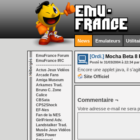
News
Emulateurs
Utilita
EmuFrance Forum
[Ordi.]
Mocha Beta 8 
EmuFrance IRC
Posté le
31/03/2004
à
22:34
par
===================
Encore une applet java, il s’
Actus Jeux Vidéos
Arcade Fans
Site Officiel
Amiga Museum
Arkames Trad.
Bruno C. Zone
Calice
Commentaire ¬
CBSata
CPS2Shock
Votre adresse e-mail ne sera p
EF-Nes
Fan de la NES
GirlFriend Adv.
Landstalker Trad.
Musée Jeux Vidéos
SMS Power