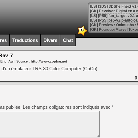
[GK] Devolver Digital en a 
[LS] [PS5] ps5-y2jb-autolo
[GK] Pourquoi Marvel Tokon 
[GK] Test : Restory : Chill
[GK] GTA 6 : Rockstar Games
ires
Traductions
Divers
Chat
[GK] Hot Wheels Infinite Rus
[GK] Mémoire cash - Secret 
[GK] Résultats Nintendo : 
Rev. 7
 Eric_Aw
| Source :
http://www.zophar.net
[GK] Déjà des dégraissage
agit d’un émulateur TRS-80 Color Computer (CoCo)
[Mo5] Brickboy cherche à r
[GK] Minecraft et ses « Gra
0
[GK] Beast of Reincarnation
[GK] Ubisoft : fin de parti
[GK] Mémoire cash - Metroid
[GK] Dan Houser (GTA) défe
[GK] Comment EA Sports FC
as publiée.
Les champs obligatoires sont indiqués avec
*
[GK] Crimson Moon : un Dark
[GK] Isle of Reveries : le j
[GK] Moonlighter 2 : The En
[GK] Capcom relance Monste