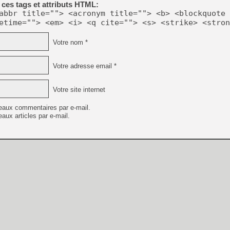
ces tags et attributs HTML:
[Mo5] Deux inédits du Virtu
abbr title=""> <acronym title=""> <b> <blockquote 
[GK] Le beat'em up The Walk
etime=""> <em> <i> <q cite=""> <s> <strike> <stron
[GK] Endless Legend 2 : enf
Votre nom *
[LS] [PS5] Le WebKit Userl
Votre adresse email *
Votre site internet
[GK] Oubliez Crazy Taxi, S
eaux commentaires par e-mail.
[LS] [Switch] NSZ 5.0.0 es
aux articles par e-mail.
[GK] No More Room in Hell 2
[GK] Agenda - GeForce NOW