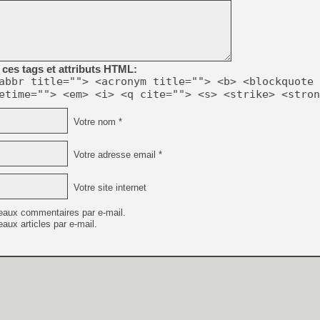
[GK] GTA 6 : Rockstar Games
[GK] Hot Wheels Infinite Rus
[GK] Mémoire cash - Secret 
[GK] Résultats Nintendo : 
[GK] Déjà des dégraissage
ces tags et attributs HTML:
abbr title=""> <acronym title=""> <b> <blockquote 
[Mo5] Brickboy cherche à r
[GK] Minecraft et ses « Gra
etime=""> <em> <i> <q cite=""> <s> <strike> <stron
[GK] Beast of Reincarnation
Votre nom *
[GK] Ubisoft : fin de parti
[GK] Mémoire cash - Metroid
[GK] Dan Houser (GTA) défe
Votre adresse email *
[GK] Comment EA Sports FC
[GK] Crimson Moon : un Dark
[GK] Isle of Reveries : le j
Votre site internet
[GK] Moonlighter 2 : The En
eaux commentaires par e-mail.
aux articles par e-mail.