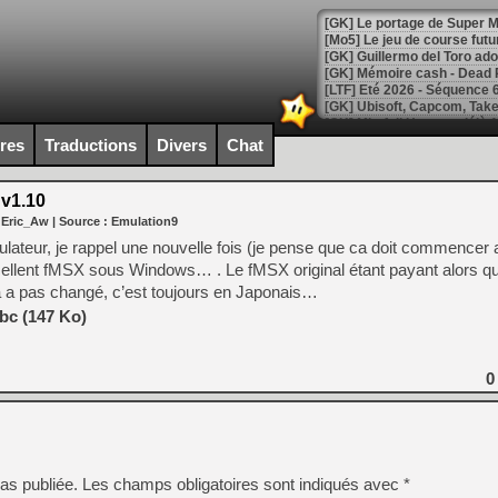
[GK] Le portage de Super M
[Mo5] Le jeu de course fut
[GK] Guillermo del Toro ado
[LTF] Eté 2026 - Séquence 
[GK] Mistfall Hunter : déjà 
[GK] Wo Long 2 évolue avec
ires
Traductions
Divers
Chat
[GK] Crossfire : un TPS à 100
[LS] [PS5] Premiers signes 
v1.10
 Eric_Aw
| Source :
Emulation9
lateur, je rappel une nouvelle fois (je pense que ca doit commencer 
’excellent fMSX sous Windows… . Le fMSX original étant payant alors q
a a pas changé, c’est toujours en Japonais…
[Mo5] DOOM arrive en cart
[GK] Bethesda fête les 30 
bc (147 Ko)
[GK] Roblox : l'action en B
[GK] Agenda - GeForce NOW
0
[GK] Devolver Digital en a 
[LS] [PS5] ps5-y2jb-autolo
[GK] Pourquoi Marvel Tokon 
as publiée.
Les champs obligatoires sont indiqués avec
*
[GK] Test : Restory : Chill