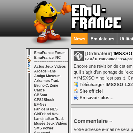
News
Emulateurs
Utilita
EmuFrance Forum
[Ordinateur]
fMSXSO 
EmuFrance IRC
Posté le
19/05/2002
à
13:44
par
===================
Encore une révision de cet ému
Actus Jeux Vidéos
Arcade Fans
qu’il s’agit d’un portage de l
Amiga Museum
« fMSXSO » ne l’est pas :). C
Arkames Trad.
Télécharger fMSXSO 1.32
Bruno C. Zone
Calice
Site officiel
CBSata
En savoir plus…
CPS2Shock
EF-Nes
Fan de la NES
GirlFriend Adv.
Landstalker Trad.
Commentaire ¬
Musée Jeux Vidéos
SMS Power
Votre adresse e-mail ne sera p