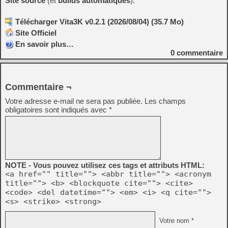
Site source
(et
builds automatiques
).
Télécharger Vita3K v0.2.1 (2026/08/04) (35.7 Mo)
Site Officiel
En savoir plus…
0
commentaire
Commentaire ¬
Votre adresse e-mail ne sera pas publiée.
Les champs
obligatoires sont indiqués avec
*
NOTE - Vous pouvez utilisez ces tags et attributs HTML:
<a href="" title=""> <abbr title=""> <acronym
title=""> <b> <blockquote cite=""> <cite>
<code> <del datetime=""> <em> <i> <q cite="">
<s> <strike> <strong>
Votre nom *