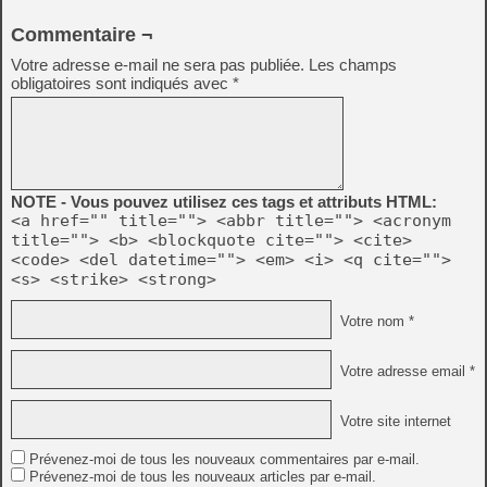
Commentaire ¬
Votre adresse e-mail ne sera pas publiée.
Les champs
obligatoires sont indiqués avec
*
NOTE - Vous pouvez utilisez ces tags et attributs HTML:
<a href="" title=""> <abbr title=""> <acronym
title=""> <b> <blockquote cite=""> <cite>
<code> <del datetime=""> <em> <i> <q cite="">
<s> <strike> <strong>
Votre nom *
Votre adresse email *
Votre site internet
Prévenez-moi de tous les nouveaux commentaires par e-mail.
Prévenez-moi de tous les nouveaux articles par e-mail.