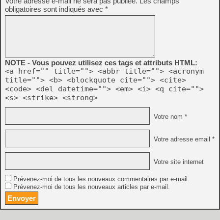
Votre adresse e-mail ne sera pas publiée.
Les champs
obligatoires sont indiqués avec
*
NOTE - Vous pouvez utilisez ces tags et attributs HTML:
<a href="" title=""> <abbr title=""> <acronym
title=""> <b> <blockquote cite=""> <cite>
<code> <del datetime=""> <em> <i> <q cite="">
<s> <strike> <strong>
Votre nom *
Votre adresse email *
Votre site internet
Prévenez-moi de tous les nouveaux commentaires par e-mail.
Prévenez-moi de tous les nouveaux articles par e-mail.