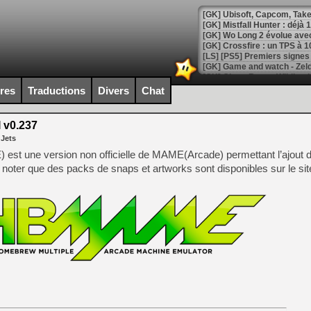
[GK] Mistfall Hunter : déjà 
[GK] Wo Long 2 évolue avec
[GK] Crossfire : un TPS à 100
[LS] [PS5] Premiers signes 
ires
Traductions
Divers
Chat
v0.237
[Mo5] DOOM arrive en cart
 Jets
[GK] Bethesda fête les 30 
[GK] Roblox : l'action en B
t une version non officielle de MAME(Arcade) permettant l’ajout
noter que des packs de snaps et artworks sont disponibles sur le site 
[GK] Agenda - GeForce NOW
[GK] Devolver Digital en a 
[LS] [PS5] ps5-y2jb-autolo
[GK] Pourquoi Marvel Tokon 
[GK] Test : Restory : Chill
[GK] GTA 6 : Rockstar Games
[GK] Hot Wheels Infinite Rus
[GK] Mémoire cash - Secret 
[GK] Résultats Nintendo : 