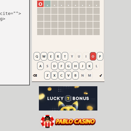
 Map)

cite="">
Bonus Maps)

g>
aps)
