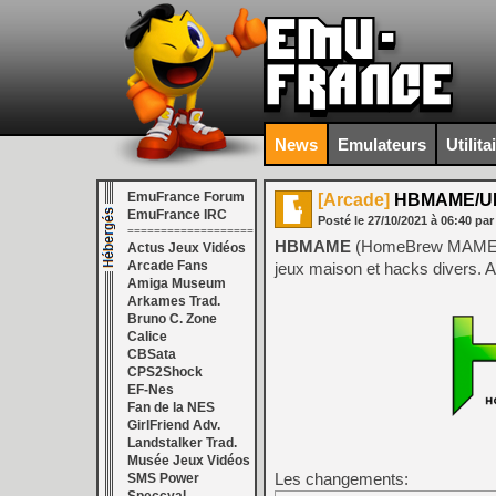
News
Emulateurs
Utilita
EmuFrance Forum
[Arcade]
HBMAME/UI 
EmuFrance IRC
Posté le
27/10/2021
à
06:40
par
===================
HBMAME
(HomeBrew MAME) es
Actus Jeux Vidéos
Arcade Fans
jeux maison et hacks divers. A 
Amiga Museum
Arkames Trad.
Bruno C. Zone
Calice
CBSata
CPS2Shock
EF-Nes
Fan de la NES
GirlFriend Adv.
Landstalker Trad.
Musée Jeux Vidéos
Les changements:
SMS Power