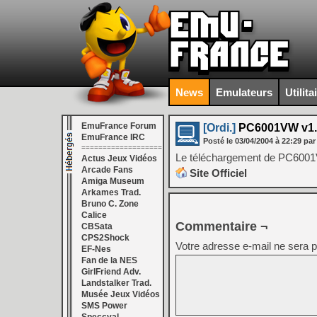
News
Emulateurs
Utilita
EmuFrance Forum
[Ordi.]
PC6001VW v1.
EmuFrance IRC
Posté le
03/04/2004
à
22:29
par
===================
Le téléchargement de PC6001VW
Actus Jeux Vidéos
Arcade Fans
Site Officiel
Amiga Museum
Arkames Trad.
Bruno C. Zone
Calice
Commentaire ¬
CBSata
CPS2Shock
Votre adresse e-mail ne sera p
EF-Nes
Fan de la NES
GirlFriend Adv.
Landstalker Trad.
Musée Jeux Vidéos
SMS Power