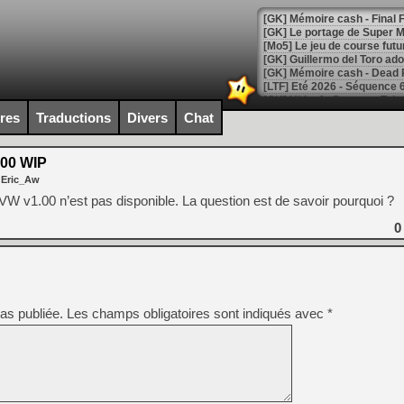
[GK] Le portage de Super M
[Mo5] Le jeu de course fut
[GK] Guillermo del Toro ado
[LTF] Eté 2026 - Séquence 
[GK] Mistfall Hunter : déjà 
ires
Traductions
Divers
Chat
[GK] Wo Long 2 évolue avec
[GK] Crossfire : un TPS à 100
[LS] [PS5] Premiers signes 
00 WIP
 Eric_Aw
 v1.00 n’est pas disponible. La question est de savoir pourquoi ?
0
[Mo5] DOOM arrive en cart
[GK] Bethesda fête les 30 
[GK] Roblox : l'action en B
as publiée.
Les champs obligatoires sont indiqués avec
*
[GK] Agenda - GeForce NOW
[GK] Devolver Digital en a 
[LS] [PS5] ps5-y2jb-autolo
[GK] Pourquoi Marvel Tokon 