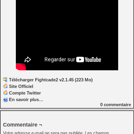
Flycast Dojo 0.4.21.1

- Remove Switch Player Logic to align with GGPO P
- look for BIOS files in Content Path folders if
- Save replay frames according to internally prov
- Upstream Flycast net-rollback branch changes

- Only record savestate checksum & commit when r
- New Lobby: flycast_dc_vigilante8_2o
Télécharger Fightcade2 v2.1.45 (223 Mo)
Site Officiel
Compte Twitter
En savoir plus…
0
commentaire
Commentaire ¬
Votre adresse e-mail ne sera pas publiée.
Les champs