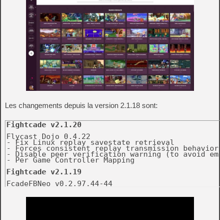
Les changements depuis la version 2.1.18 sont:
Fightcade v2.1.20
Flycast Dojo 0.4.22

- Fix Linux replay savestate retrieval

- Forces consistent replay transmission behavior

- Disable peer verification warning (to avoid emu
- Per Game Controller Mapping

Fightcade v2.1.19
FcadeFBNeo v0.2.97.44-44

- Add avi scaling options (1x, 2x, 3x) to menu

- New detectors: kof96ae20 kof97ae spf2xpri wh2j 
- Updated detectors: magdrop3

- New savestates: buckyg gijoeg metamrphjg moomes
- Updated savestates: magdrop3
