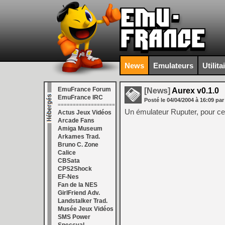
News
Emulateurs
Utilita
EmuFrance Forum
[News]
Aurex v0.1.0
EmuFrance IRC
Posté le
04/04/2004
à
16:09
par
===================
Un émulateur Ruputer, pour ceux
Actus Jeux Vidéos
Arcade Fans
Amiga Museum
Arkames Trad.
Bruno C. Zone
Calice
CBSata
CPS2Shock
EF-Nes
Fan de la NES
GirlFriend Adv.
Landstalker Trad.
Musée Jeux Vidéos
SMS Power