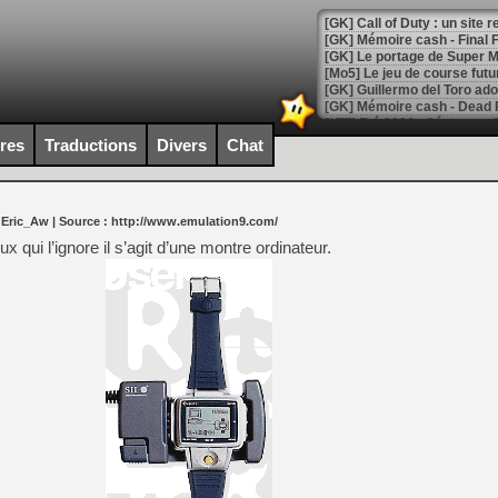
[GK] Le portage de Super M
[Mo5] Le jeu de course fut
[GK] Guillermo del Toro ado
[LTF] Eté 2026 - Séquence 
ires
Traductions
Divers
Chat
[GK] Mistfall Hunter : déjà 
[GK] Wo Long 2 évolue avec
[GK] Crossfire : un TPS à 100
[LS] [PS5] Premiers signes 
 Eric_Aw
| Source :
http://www.emulation9.com/
 qui l’ignore il s’agit d’une montre ordinateur.
[Mo5] DOOM arrive en cart
[GK] Bethesda fête les 30 
[GK] Roblox : l'action en B
[GK] Agenda - GeForce NOW
[GK] Devolver Digital en a 
[LS] [PS5] ps5-y2jb-autolo