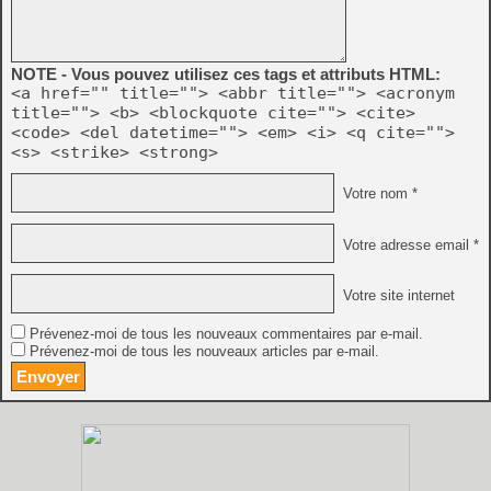
NOTE - Vous pouvez utilisez ces tags et attributs HTML:
<a href="" title=""> <abbr title=""> <acronym
title=""> <b> <blockquote cite=""> <cite>
<code> <del datetime=""> <em> <i> <q cite="">
<s> <strike> <strong>
Votre nom *
Votre adresse email *
Votre site internet
Prévenez-moi de tous les nouveaux commentaires par e-mail.
Prévenez-moi de tous les nouveaux articles par e-mail.