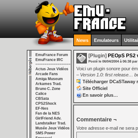
News
Emulateurs
Utilita
EmuFrance Forum
[Plugin]
PEOpS PS2 v
EmuFrance IRC
Posté le
06/04/2004
à
06:38
par
===================
Voici un plugin sonore pour é
Actus Jeux Vidéos
Arcade Fans
– Version 1.0: first release… b
Amiga Museum
Télécharger DCaSTaway r
Arkames Trad.
Site Officiel
Bruno C. Zone
Calice
En savoir plus…
CBSata
CPS2Shock
EF-Nes
Fan de la NES
GirlFriend Adv.
Commentaire ¬
Landstalker Trad.
Votre adresse e-mail ne sera p
Musée Jeux Vidéos
SMS Power