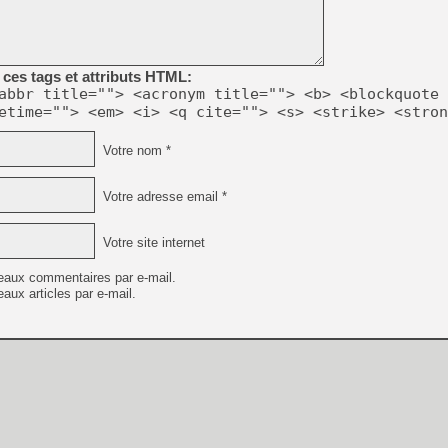
[GK] Ubisoft : fin de parti
[GK] Mémoire cash - Metroid
[GK] Dan Houser (GTA) défe
[GK] Comment EA Sports FC
[GK] Crimson Moon : un Dark
ces tags et attributs HTML:
[GK] Isle of Reveries : le j
abbr title=""> <acronym title=""> <b> <blockquote 
[GK] Moonlighter 2 : The En
etime=""> <em> <i> <q cite=""> <s> <strike> <stron
[GK] Capcom relance Monste
Votre nom *
[Mo5] Deux inédits du Virtu
Votre adresse email *
[GK] Le beat'em up The Walk
[GK] Endless Legend 2 : enf
Votre site internet
eaux commentaires par e-mail.
[LS] [PS5] Premiers signes 
aux articles par e-mail.