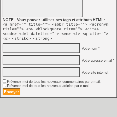
NOTE - Vous pouvez utilisez ces tags et attributs HTML:
<a href="" title=""> <abbr title=""> <acronym
title=""> <b> <blockquote cite=""> <cite>
<code> <del datetime=""> <em> <i> <q cite="">
<s> <strike> <strong>
Votre nom *
Votre adresse email *
Votre site internet
Prévenez-moi de tous les nouveaux commentaires par e-mail.
Prévenez-moi de tous les nouveaux articles par e-mail.