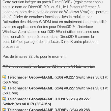
Cette version intègre un patch Direct3D9Ex (également connu
sous le nom de Direct3D 9.0L ou 9.L, le L faisant référence à
Longhorn, nom de la base de code de Windows Vista) qui permet
de bénéficier de certaines fonctionnalités introduites par
l’utilisation des drivers WDDM tout en maintenant la compatibilité
avec les applications écrites pour Direct3D 9. L’interface
Windows Aero s’appuie sur D3D 9Ex et utilise certaines des
fonctionnalités non présentes dans Direct3D 9 comme la
possibilité de partager des surfaces DirectX entre plusieurs
processus.
Pas de binaires 32 bits pour le moment.
MAJ
: J’ai compilé les binaires 32 bits et le 64 bits non Ex.
Télécharger GroovyMAME (x86) v0.227 SwitchRes v0.017t
(56.4 Mo)
Télécharger GroovyMAME (x64) v0.227 SwitchRes v0.017t
(58.1 Mo)
Télécharger GroovyMAME D3D9Ex (x86) v0.227
SwitchRes v0.017t (56.4 Mo)
Télécharger GroovyMAME D3D9Ex (x64) v0.288