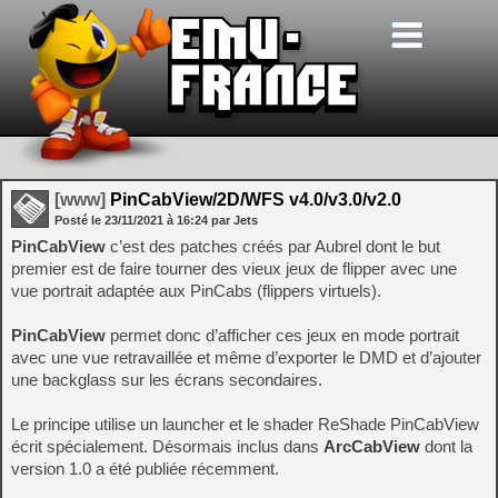
[www]
PinCabView/2D/WFS v4.0/v3.0/v2.0
Posté le
23/11/2021
à
16:24
par Jets
PinCabView
c’est des patches créés par Aubrel dont le but
premier est de faire tourner des vieux jeux de flipper avec une
vue portrait adaptée aux PinCabs (flippers virtuels).
PinCabView
permet donc d’afficher ces jeux en mode portrait
avec une vue retravaillée et même d’exporter le DMD et d’ajouter
une backglass sur les écrans secondaires.
Le principe utilise un launcher et le shader ReShade PinCabView
écrit spécialement. Désormais inclus dans
ArcCabView
dont la
version 1.0 a été publiée récemment.