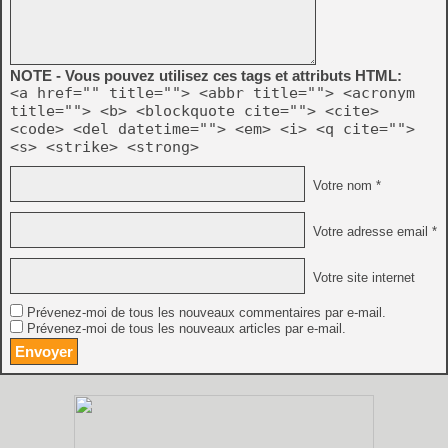
NOTE - Vous pouvez utilisez ces tags et attributs HTML:
<a href="" title=""> <abbr title=""> <acronym
title=""> <b> <blockquote cite=""> <cite>
<code> <del datetime=""> <em> <i> <q cite="">
<s> <strike> <strong>
Votre nom *
Votre adresse email *
Votre site internet
Prévenez-moi de tous les nouveaux commentaires par e-mail.
Prévenez-moi de tous les nouveaux articles par e-mail.