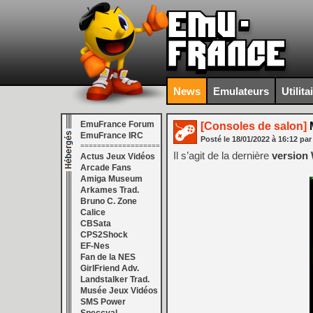
News
Emulateurs
Utilita
EmuFrance Forum
[Consoles de salon]
M
EmuFrance IRC
Posté le
18/01/2022
à
16:12
par
===================
Il s’agit de la dernière
version
Actus Jeux Vidéos
Arcade Fans
Amiga Museum
Arkames Trad.
Bruno C. Zone
Calice
CBSata
CPS2Shock
EF-Nes
Fan de la NES
GirlFriend Adv.
Landstalker Trad.
Musée Jeux Vidéos
SMS Power