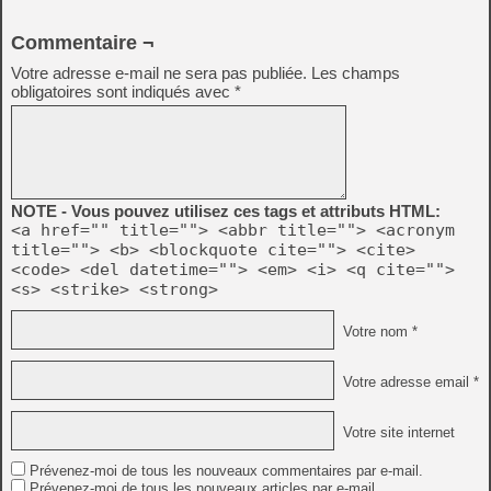
Commentaire ¬
Votre adresse e-mail ne sera pas publiée.
Les champs
obligatoires sont indiqués avec
*
NOTE - Vous pouvez utilisez ces tags et attributs HTML:
<a href="" title=""> <abbr title=""> <acronym
title=""> <b> <blockquote cite=""> <cite>
<code> <del datetime=""> <em> <i> <q cite="">
<s> <strike> <strong>
Votre nom *
Votre adresse email *
Votre site internet
Prévenez-moi de tous les nouveaux commentaires par e-mail.
Prévenez-moi de tous les nouveaux articles par e-mail.