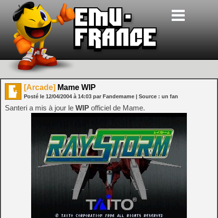
[Arcade]
Mame WIP
Posté le
12/04/2004
à
14:03
par Fandemame
| Source :
un fan
Santeri a mis à jour le
WIP
officiel de Mame.