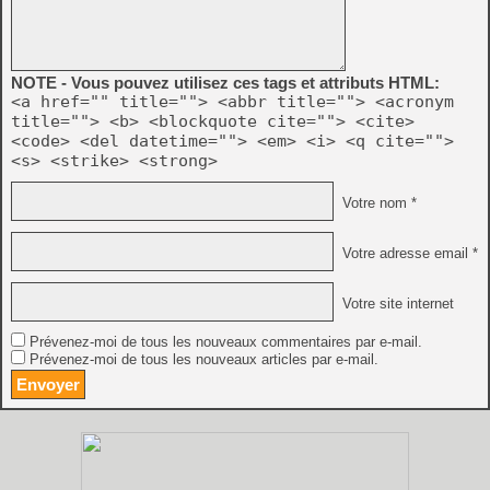
NOTE - Vous pouvez utilisez ces tags et attributs HTML:
<a href="" title=""> <abbr title=""> <acronym
title=""> <b> <blockquote cite=""> <cite>
<code> <del datetime=""> <em> <i> <q cite="">
<s> <strike> <strong>
Votre nom *
Votre adresse email *
Votre site internet
Prévenez-moi de tous les nouveaux commentaires par e-mail.
Prévenez-moi de tous les nouveaux articles par e-mail.