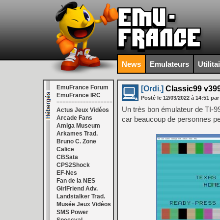
News
Emulateurs
Utilita
EmuFrance Forum
[Ordi.]
Classic99 v39
EmuFrance IRC
Posté le
12/03/2022
à
14:51
par
===================
Un très bon émulateur de TI-9
Actus Jeux Vidéos
Arcade Fans
car beaucoup de personnes pen
Amiga Museum
Arkames Trad.
Bruno C. Zone
Calice
CBSata
CPS2Shock
EF-Nes
Fan de la NES
GirlFriend Adv.
Landstalker Trad.
Musée Jeux Vidéos
SMS Power