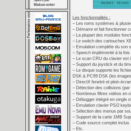
Speccyal
Wakoo-enter
Les fonctionnalités :
– Les roms systèmes & plusieu
– Démarre et fait fonctionner c
– La plupart des modules fonct
– Le switch des cartouches XB
– Emulation complète du son sur
– Speech implémenté à la fois 
– Le scan CRU du clavier est
– Support du joystick et du ti
– Le disque supporte les fich
DSK & PC99 DSK (les images 
– DirectX fenetré et plein éc
– Détection des collisions (par 
– Nombreux filtres vidéos en 
– Débugger intégré en single s
– Emulation clavier PS/2 keyb
– Sélection des menus par sour
– Support de la carte 1MB Su
– Code source complet inclus
– Etc.