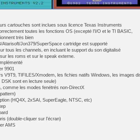
[Mo5] Deux inédits du Virtu
[GK] Le beat'em up The Walk
rs cartouches sont inclues sous licence Texas Instruments
orrectement toutes les fonctions OS (excepté l’I/O et le TI BASIC,
[GK] Endless Legend 2 : enf
ionnent très bien
/Atarisoft/Jon379/SuperSpace cartridge est supporté
 tous les channels, en incluant le support du son digitalisé
[LS] [PS5] Le WebKit Userl
sur les roms et sur le speak externe.
 implémenté
mer 9901
[GK] Oubliez Crazy Taxi, S
iers V9T9, TIFILES/Xmodem, les fichies natifs Windows, les images 
[LS] [Switch] NSZ 5.0.0 es
DSK sont en lecture seule)
ran, comme les modes fenétrés non-DirectX
[GK] No More Room in Hell 2
pattern)
option (HQ4X, 2xSAI, SuperEagle, NTSC, etc)
tep
oard
is (double-cliquer sur l’écran)
per AMS