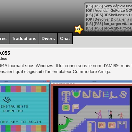
[GK] Agenda - GeForce NOW
[GK] Devolver Digital en a 
[LS] [PS5] ps5-y2jb-autolo
[GK] Pourquoi Marvel Tokon 
ires
Traductions
Divers
Chat
[GK] Test : Restory : Chill
[GK] GTA 6 : Rockstar Games
[GK] Hot Wheels Infinite Rus
9.055
[GK] Mémoire cash - Secret 
 Jets
[GK] Résultats Nintendo : 
9/4A tournant sous Windows. Il fut connu sous le nom d’AMI99, mais
[GK] Déjà des dégraissage
saient qu’il s’agissait d’un émulateur Commodore Amiga.
[Mo5] Brickboy cherche à r
[GK] Minecraft et ses « Gra
[GK] Beast of Reincarnation
[GK] Ubisoft : fin de parti
[GK] Mémoire cash - Metroid
[GK] Dan Houser (GTA) défe
[GK] Comment EA Sports FC
[GK] Crimson Moon : un Dark
[GK] Isle of Reveries : le j
[GK] Moonlighter 2 : The En
[GK] Capcom relance Monste