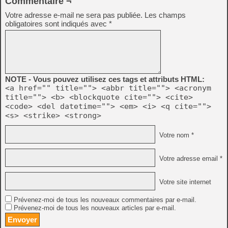
Commentaire ¬
Votre adresse e-mail ne sera pas publiée.
Les champs
obligatoires sont indiqués avec
*
NOTE - Vous pouvez utilisez ces tags et attributs HTML:
<a href="" title=""> <abbr title=""> <acronym
title=""> <b> <blockquote cite=""> <cite>
<code> <del datetime=""> <em> <i> <q cite="">
<s> <strike> <strong>
Votre nom *
Votre adresse email *
Votre site internet
Prévenez-moi de tous les nouveaux commentaires par e-mail.
Prévenez-moi de tous les nouveaux articles par e-mail.