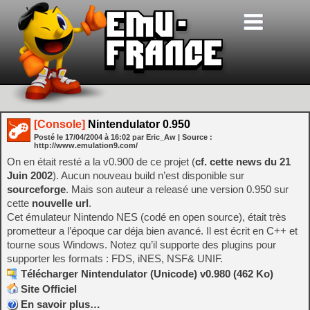
[Console]
Nintendulator 0.950
Posté le
17/04/2004
à
16:02
par Eric_Aw
| Source :
http://www.emulation9.com/
On en était resté a la v0.900 de ce projet (
cf. cette news du 21
Juin 2002
). Aucun nouveau build n’est disponible sur
sourceforge
. Mais son auteur a releasé une version 0.950 sur
cette
nouvelle url
.
Cet émulateur Nintendo NES (codé en open source), était très
prometteur a l’époque car déja bien avancé. Il est écrit en C++ et
tourne sous Windows. Notez qu’il supporte des plugins pour
supporter les formats : FDS, iNES, NSF& UNIF.
Télécharger Nintendulator (Unicode) v0.980 (462 Ko)
Site Officiel
En savoir plus…