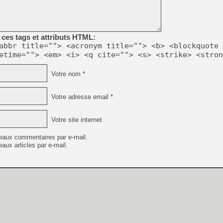
[LS] [PS5] Le WebKit Userl
ces tags et attributs HTML:
abbr title=""> <acronym title=""> <b> <blockquote 
etime=""> <em> <i> <q cite=""> <s> <strike> <stron
[GK] Oubliez Crazy Taxi, S
[LS] [Switch] NSZ 5.0.0 es
Votre nom *
[GK] No More Room in Hell 2
Votre adresse email *
[GK] Un chatbot Atelier Ryz
[GK] Mémoire cash - Splatte
Votre site internet
[GK] Nvidia : le prix des 
[GK] Suikoden Star Leap : 
eaux commentaires par e-mail.
aux articles par e-mail.
[Mo5] La mini borne d’arc