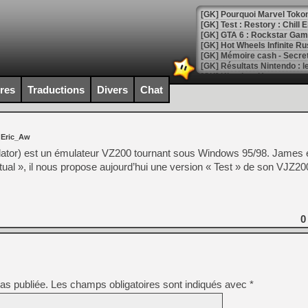
[GK] Pourquoi Marvel Tokon 
[GK] Test : Restory : Chill
[GK] GTA 6 : Rockstar Games
[GK] Hot Wheels Infinite Rus
[GK] Mémoire cash - Secret 
[GK] Résultats Nintendo : 
[GK] Déjà des dégraissage
ires
Traductions
Divers
Chat
[Mo5] Brickboy cherche à r
[GK] Minecraft et ses « Gra
 Eric_Aw
[GK] Beast of Reincarnation
[GK] Ubisoft : fin de parti
tor) est un émulateur VZ200 tournant sous Windows 95/98. James 
[GK] Mémoire cash - Metroid
tual », il nous propose aujourd’hui une version « Test » de son VJZ200
[GK] Dan Houser (GTA) défe
[GK] Comment EA Sports FC
[GK] Crimson Moon : un Dark
[GK] Isle of Reveries : le j
[GK] Moonlighter 2 : The En
0
[GK] Capcom relance Monste
[Mo5] Deux inédits du Virtu
[GK] Le beat'em up The Walk
as publiée.
Les champs obligatoires sont indiqués avec
*
[GK] Endless Legend 2 : enf