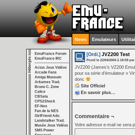
News
Emulateurs
Utilita
EmuFrance Forum
[Ordi.]
JVZ200 Test
EmuFrance IRC
Posté le
22/04/2004
à
18:59
par
===================
JVZ200 (James’s VZ200 Emula
Actus Jeux Vidéos
Arcade Fans
pour sa série d’émulateur « Vir
Amiga Museum
donc
Arkames Trad.
Site Officiel
Bruno C. Zone
Calice
En savoir plus…
CBSata
CPS2Shock
EF-Nes
Fan de la NES
Commentaire ¬
GirlFriend Adv.
Landstalker Trad.
Votre adresse e-mail ne sera p
Musée Jeux Vidéos
SMS Power