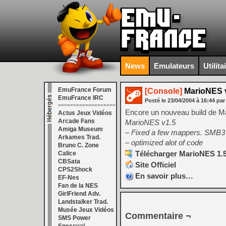
News
Emulateurs
Utilita
EmuFrance Forum
[Console]
MarioNES 
EmuFrance IRC
Posté le
23/04/2004
à
16:44
par
===================
Encore un nouveau build de M
Actus Jeux Vidéos
Arcade Fans
MarioNES v1.5
Amiga Museum
– Fixed a few mappers. SMB3 a
Arkames Trad.
– optimized alot of code
Bruno C. Zone
Télécharger MarioNES 1.5
Calice
CBSata
Site Officiel
CPS2Shock
En savoir plus…
EF-Nes
Fan de la NES
GirlFriend Adv.
Landstalker Trad.
Musée Jeux Vidéos
Commentaire ¬
SMS Power