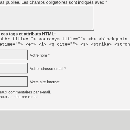
as publiée.
Les champs obligatoires sont indiqués avec
*
[LS] [PS5] Le WebKit Userl
[GK] Oubliez Crazy Taxi, S
ces tags et attributs HTML:
abbr title=""> <acronym title=""> <b> <blockquote 
[LS] [Switch] NSZ 5.0.0 es
etime=""> <em> <i> <q cite=""> <s> <strike> <stron
[GK] No More Room in Hell 2
Votre nom *
[GK] Un chatbot Atelier Ryz
[GK] Mémoire cash - Splatte
Votre adresse email *
[GK] Nvidia : le prix des 
[GK] Suikoden Star Leap : 
Votre site internet
[Mo5] La mini borne d’arc
eaux commentaires par e-mail.
aux articles par e-mail.