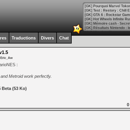
[GK] Pourquoi Marvel Tokon 
[GK] Test : Restory : Chill
[GK] GTA 6 : Rockstar Games
[GK] Hot Wheels Infinite Rus
[GK] Mémoire cash - Secret 
[GK] Résultats Nintendo : 
[GK] Déjà des dégraissage
ires
Traductions
Divers
Chat
[Mo5] Brickboy cherche à r
[GK] Minecraft et ses « Gra
v1.5
 Eric_Aw
[GK] Beast of Reincarnation
[GK] Ubisoft : fin de parti
arioNES :
[GK] Mémoire cash - Metroid
[GK] Dan Houser (GTA) défe
nd Metroid work perfectly.
[GK] Comment EA Sports FC
[GK] Crimson Moon : un Dark
[GK] Isle of Reveries : le j
 Beta (53 Ko)
[GK] Moonlighter 2 : The En
[GK] Capcom relance Monste
0
[Mo5] Deux inédits du Virtu
[GK] Le beat'em up The Walk
[GK] Endless Legend 2 : enf