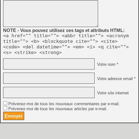
NOTE - Vous pouvez utilisez ces tags et attributs HTML:
<a href="" title=""> <abbr title=""> <acronym
title=""> <b> <blockquote cite=""> <cite>
<code> <del datetime=""> <em> <i> <q cite="">
<s> <strike> <strong>
Votre nom *
Votre adresse email *
Votre site internet
Prévenez-moi de tous les nouveaux commentaires par e-mail.
Prévenez-moi de tous les nouveaux articles par e-mail.