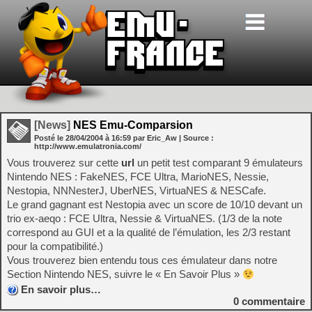
[News]
NES Emu-Comparsion
Posté le
28/04/2004
à
16:59
par Eric_Aw
| Source :
http://www.emulatronia.com/
Vous trouverez sur cette
url
un petit test comparant 9 émulateurs
Nintendo NES : FakeNES, FCE Ultra, MarioNES, Nessie,
Nestopia, NNNesterJ, UberNES, VirtuaNES & NESCafe.
Le grand gagnant est Nestopia avec un score de 10/10 devant un
trio ex-aeqo : FCE Ultra, Nessie & VirtuaNES. (1/3 de la note
correspond au GUI et a la qualité de l’émulation, les 2/3 restant
pour la compatibilité.)
Vous trouverez bien entendu tous ces émulateur dans notre
Section Nintendo NES, suivre le « En Savoir Plus »
En savoir plus…
0
commentaire