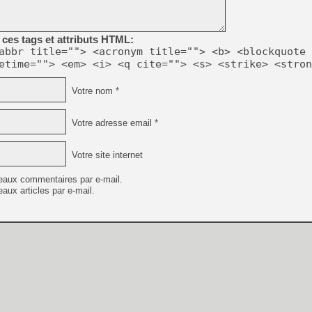
[Mo5] Brickboy cherche à r
[GK] Minecraft et ses « Gra
ces tags et attributs HTML:
[GK] Beast of Reincarnation
abbr title=""> <acronym title=""> <b> <blockquote 
[GK] Ubisoft : fin de parti
etime=""> <em> <i> <q cite=""> <s> <strike> <stron
[GK] Mémoire cash - Metroid
[GK] Dan Houser (GTA) défe
[GK] Comment EA Sports FC
Votre nom *
[GK] Crimson Moon : un Dark
[GK] Isle of Reveries : le j
[GK] Moonlighter 2 : The En
Votre adresse email *
[GK] Capcom relance Monste
Votre site internet
eaux commentaires par e-mail.
[Mo5] Deux inédits du Virtu
aux articles par e-mail.
[GK] Le beat'em up The Walk
[LTF] Eté 2026 - Séquence 