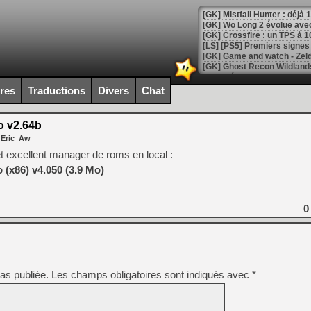
[GK] Mistfall Hunter : déjà 
[GK] Wo Long 2 évolue avec
[GK] Crossfire : un TPS à 100
[LS] [PS5] Premiers signes 
ires
Traductions
Divers
Chat
[Mo5] DOOM arrive en cart
 v2.64b
[GK] Bethesda fête les 30 
 Eric_Aw
[GK] Roblox : l'action en B
et excellent manager de roms en local :
(x86) v4.050 (3.9 Mo)
[GK] Agenda - GeForce NOW
[GK] Devolver Digital en a 
0
[LS] [PS5] ps5-y2jb-autolo
[GK] Pourquoi Marvel Tokon 
[GK] Test : Restory : Chill
[GK] GTA 6 : Rockstar Games
[GK] Hot Wheels Infinite Rus
as publiée.
Les champs obligatoires sont indiqués avec
*
[GK] Mémoire cash - Secret 
[GK] Résultats Nintendo : 
[GK] Déjà des dégraissage