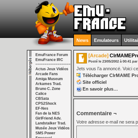
News
Emulateurs
Utilita
EmuFrance Forum
[Arcade]
ClrMAMEPro
EmuFrance IRC
Posté le
23/05/2002
à
00:41
par
===================
Jets vous l’a annoncé. Voici c
Actus Jeux Vidéos
Arcade Fans
Télécharger ClrMAME Pro 
Amiga Museum
Site officiel
Arkames Trad.
En savoir plus…
Bruno C. Zone
Calice
CBSata
CPS2Shock
EF-Nes
Commentaire ¬
Fan de la NES
GirlFriend Adv.
Votre adresse e-mail ne sera p
Landstalker Trad.
Musée Jeux Vidéos
SMS Power