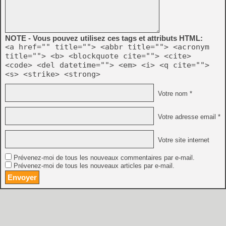
NOTE - Vous pouvez utilisez ces tags et attributs HTML:
<a href="" title=""> <abbr title=""> <acronym
title=""> <b> <blockquote cite=""> <cite>
<code> <del datetime=""> <em> <i> <q cite="">
<s> <strike> <strong>
Votre nom *
Votre adresse email *
Votre site internet
Prévenez-moi de tous les nouveaux commentaires par e-mail.
Prévenez-moi de tous les nouveaux articles par e-mail.