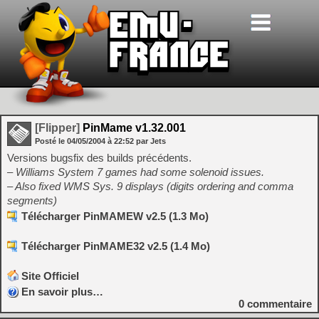
[Flipper]
PinMame v1.32.001
Posté le
04/05/2004
à
22:52
par Jets
Versions bugsfix des builds précédents.
– Williams System 7 games had some solenoid issues.
– Also fixed WMS Sys. 9 displays (digits ordering and comma
segments)
Télécharger PinMAMEW v2.5 (1.3 Mo)
Télécharger PinMAME32 v2.5 (1.4 Mo)
Site Officiel
En savoir plus…
0
commentaire