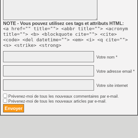
NOTE - Vous pouvez utilisez ces tags et attributs HTML:
<a href="" title=""> <abbr title=""> <acronym
title=""> <b> <blockquote cite=""> <cite>
<code> <del datetime=""> <em> <i> <q cite="">
<s> <strike> <strong>
Votre nom *
Votre adresse email *
Votre site internet
Prévenez-moi de tous les nouveaux commentaires par e-mail.
Prévenez-moi de tous les nouveaux articles par e-mail.