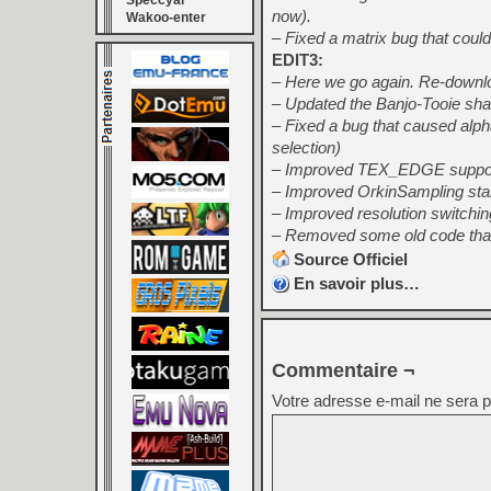
Speccyal
now).
Wakoo-enter
– Fixed a matrix bug that cou
EDIT3:
– Here we go again. Re-downloa
– Updated the Banjo-Tooie sh
– Fixed a bug that caused alp
selection)
– Improved TEX_EDGE support
– Improved OrkinSampling sta
– Improved resolution switchin
– Removed some old code that 
Source Officiel
En savoir plus…
Commentaire ¬
Votre adresse e-mail ne sera p