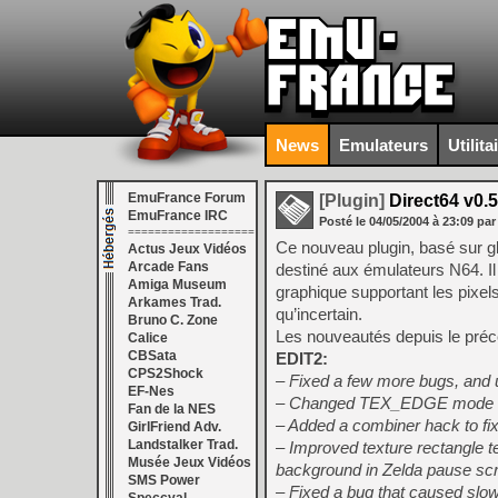
News
Emulateurs
Utilita
EmuFrance Forum
[Plugin]
Direct64 v0.
EmuFrance IRC
Posté le
04/05/2004
à
23:09
par
===================
Ce nouveau plugin, basé sur g
Actus Jeux Vidéos
Arcade Fans
destiné aux émulateurs N64. I
Amiga Museum
graphique supportant les pixel
Arkames Trad.
qu’incertain.
Bruno C. Zone
Les nouveautés depuis le précé
Calice
CBSata
EDIT2:
CPS2Shock
– Fixed a few more bugs, and u
EF-Nes
– Changed TEX_EDGE mode det
Fan de la NES
– Added a combiner hack to f
GirlFriend Adv.
Landstalker Trad.
– Improved texture rectangle t
Musée Jeux Vidéos
background in Zelda pause sc
SMS Power
– Fixed a bug that caused sl