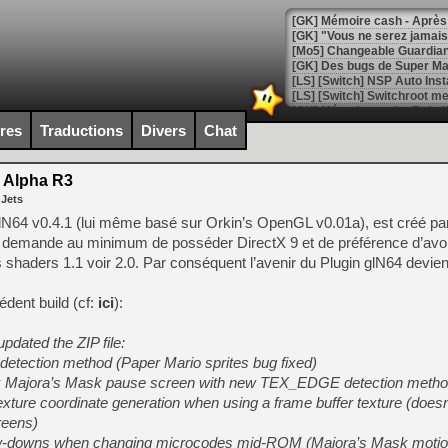
[GK] Mémoire cash - Après 
[GK] "Vous ne serez jamais
[Mo5] Changeable Guardian 
[GK] Des bugs de Super Mar
[LS] [Switch] NSP Auto Inst
ires
Traductions
Divers
Chat
[GK] La saga horrifique Am
5 Alpha R3
 Jets
lN64 v0.4.1 (lui même basé sur Orkin’s OpenGL v0.01a), est créé par
l demande au minimum de posséder DirectX 9 et de préférence d’avoi
[GK] Le portage de Super M
s shaders 1.1 voir 2.0. Par conséquent l’avenir du Plugin glN64 devien
[Mo5] Le jeu de course fut
[GK] Guillermo del Toro ado
dent build (cf:
ici
):
[LTF] Eté 2026 - Séquence 
[GK] Mistfall Hunter : déjà 
pdated the ZIP file:
[GK] Wo Long 2 évolue avec
ection method (Paper Mario sprites bug fixed)
[GK] Crossfire : un TPS à 100
ix Majora’s Mask pause screen with new TEX_EDGE detection meth
[LS] [PS5] Premiers signes 
exture coordinate generation when using a frame buffer texture (doesn’
reens)
ow-downs when changing microcodes mid-ROM (Majora’s Mask motion 