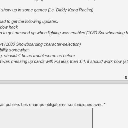
ld show up in some games (i.e. Diddy Kong Racing)
[Mo5] DOOM arrive en cart
[GK] Bethesda fête les 30 
[GK] Roblox : l'action en B
d to get the following updates:
adow hack
ha to get messed up when lighting was enabled (1080 Snowboarding 
[GK] Agenda - GeForce NOW
[GK] Devolver Digital en a 
 (1080 Snowboarding character-selection)
bility somewhat
[LS] [PS5] ps5-y2jb-autolo
g, shouldn’t be as troublesome as before
[GK] Pourquoi Marvel Tokon 
was messing up cards with PS less than 1.4, it should work now (stil
[GK] Test : Restory : Chill
[GK] GTA 6 : Rockstar Games
[GK] Hot Wheels Infinite Rus
[GK] Mémoire cash - Secret 
0
[GK] Résultats Nintendo : 
[GK] Dans ce jeu de platefo
as publiée.
Les champs obligatoires sont indiqués avec
*