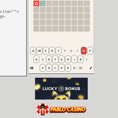
cite="">
g>