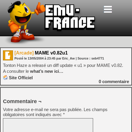
[Arcade]
MAME v0.82u1
Posté le
13/05/2004
à
23:45
par Eric_Aw
| Source :
seb4771
Tonton Haze a releasé un diff update « u1 » pour MAME v0.82.
A consulter le
what’s new ici…
Site Officiel
0
commentaire
Commentaire ¬
Votre adresse e-mail ne sera pas publiée.
Les champs
obligatoires sont indiqués avec
*