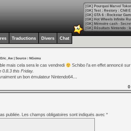
[GK] Pourquoi Marvel Tokon 
[GK] Test : Restory : Chill
[GK] GTA 6 : Rockstar Games
[GK] Hot Wheels Infinite Rus
[GK] Mémoire cash - Secret 
[GK] Résultats Nintendo : 
[GK] Déjà des dégraissage
ires
Traductions
Divers
Chat
[Mo5] Brickboy cherche à r
[GK] Minecraft et ses « Gra
3
 Eric_Aw
| Source :
NGemu
[GK] Beast of Reincarnation
[GK] Ubisoft : fin de parti
ible mais cela sera le cas vendredi
Schibo l’a en effet annoncé su
[GK] Mémoire cash - Metroid
 0.8.3 this Friday.
[GK] Dan Houser (GTA) défe
 vraiment un bon émulateur Nintendo64…
[GK] Comment EA Sports FC
[GK] Crimson Moon : un Dark
[GK] Isle of Reveries : le j
0
[GK] Moonlighter 2 : The En
[GK] Capcom relance Monste
as publiée.
Les champs obligatoires sont indiqués avec
*
[Mo5] Deux inédits du Virtu
[GK] Le beat'em up The Walk
[GK] Endless Legend 2 : enf