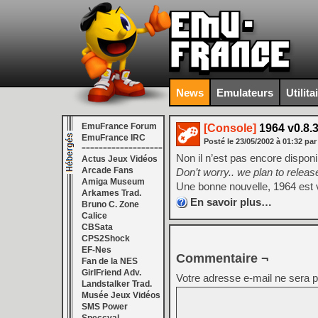
News
Emulateurs
Utilita
EmuFrance Forum
[Console]
1964 v0.8.
EmuFrance IRC
Posté le
23/05/2002
à
01:32
par
===================
Non il n’est pas encore dispon
Actus Jeux Vidéos
Arcade Fans
Don’t worry.. we plan to release
Amiga Museum
Une bonne nouvelle, 1964 est
Arkames Trad.
En savoir plus…
Bruno C. Zone
Calice
CBSata
CPS2Shock
EF-Nes
Commentaire ¬
Fan de la NES
GirlFriend Adv.
Votre adresse e-mail ne sera p
Landstalker Trad.
Musée Jeux Vidéos
SMS Power