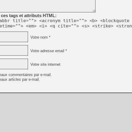
ces tags et attributs HTML:
[LS] [PS5] Le WebKit Userl
abbr title=""> <acronym title=""> <b> <blockquote 
etime=""> <em> <i> <q cite=""> <s> <strike> <stron
[GK] Oubliez Crazy Taxi, S
Votre nom *
[LS] [Switch] NSZ 5.0.0 es
Votre adresse email *
[GK] No More Room in Hell 2
[GK] Un chatbot Atelier Ryz
Votre site internet
[GK] Mémoire cash - Splatte
[GK] Nvidia : le prix des 
eaux commentaires par e-mail.
[GK] Suikoden Star Leap : 
aux articles par e-mail.
[Mo5] La mini borne d’arc