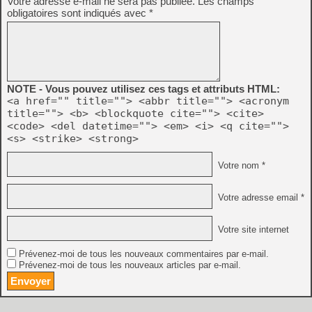
Votre adresse e-mail ne sera pas publiée.
Les champs
obligatoires sont indiqués avec
*
NOTE - Vous pouvez utilisez ces tags et attributs HTML:
<a href="" title=""> <abbr title=""> <acronym
title=""> <b> <blockquote cite=""> <cite>
<code> <del datetime=""> <em> <i> <q cite="">
<s> <strike> <strong>
Votre nom *
Votre adresse email *
Votre site internet
Prévenez-moi de tous les nouveaux commentaires par e-mail.
Prévenez-moi de tous les nouveaux articles par e-mail.