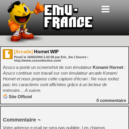
[Arcade]
Hornet WIP
Posté le
16/05/2004
à
02:58
par Eric_Aw
| Source :
http://www.consollection.com/
Azuco a posté un screenshot de son émulateur
Konami Hornet
:
Azuco continue son travail sur son émulateur arcade Konami
Hornet et nous propose cette capture d’écran : Ne vous exitez
pas; les caractères sont affichées grâce à un lecteur de
mémoire… A suivre.
Site Officiel
0
commentaire
Commentaire ¬
Votre adresse e-mail ne sera pas publiée.
Les champs