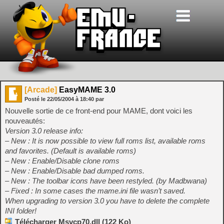
[Arcade]
EasyMAME 3.0
Posté le
22/05/2004
à
18:40
par
Nouvelle sortie de ce front-end pour MAME, dont voici les
nouveautés:
Version 3.0 release info:
– New : It is now possible to view full roms list, available roms
and favorites. (Default is available roms)
– New : Enable/Disable clone roms
– New : Enable/Disable bad dumped roms.
– New : The toolbar icons have been restyled. (by Madbwana)
– Fixed : In some cases the mame.ini file wasn’t saved.
When upgrading to version 3.0 you have to delete the complete
INI folder!
Télécharger Msvcp70.dll (122 Ko)