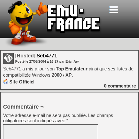
[Hosted]
Seb4771
Posté le
27/05/2004
à
16:27
par Eric_Aw
Seb4771 a mis a jour son
Top Emulateur
ainsi que ses listes de
compatibilitée Windows
2000
/
XP
.
Site Officiel
0
commentaire
Commentaire ¬
Votre adresse e-mail ne sera pas publiée.
Les champs
obligatoires sont indiqués avec
*