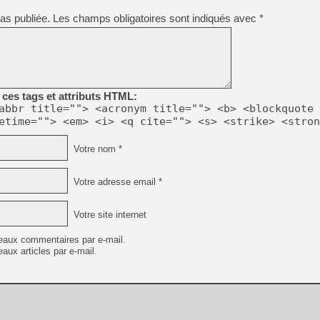
[GK] Beast of Reincarnation
[GK] Ubisoft : fin de parti
as publiée.
Les champs obligatoires sont indiqués avec
*
[GK] Mémoire cash - Metroid
[GK] Dan Houser (GTA) défe
[GK] Comment EA Sports FC
[GK] Crimson Moon : un Dark
[GK] Isle of Reveries : le j
[GK] Moonlighter 2 : The En
[GK] Capcom relance Monste
ces tags et attributs HTML:
abbr title=""> <acronym title=""> <b> <blockquote 
etime=""> <em> <i> <q cite=""> <s> <strike> <stron
[Mo5] Deux inédits du Virtu
Votre nom *
[GK] Le beat'em up The Walk
[GK] Endless Legend 2 : enf
Votre adresse email *
Votre site internet
[LS] [PS5] Premiers signes 
eaux commentaires par e-mail.
aux articles par e-mail.