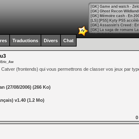
[Mo5] DOOM arrive en cart
[GK] Bethesda fête les 30 
ires
Traductions
Divers
Chat
[GK] Roblox : l'action en B
2u3
[GK] Agenda - GeForce NOW
 Eric_Aw
[GK] Devolver Digital en a 
Catver (frontends) qui vous permettrons de classer vos jeux par typ
[LS] [PS5] ps5-y2jb-autolo
[GK] Pourquoi Marvel Tokon 
n (27/08/2006) (266 Ko)
[GK] Test : Restory : Chill
[GK] GTA 6 : Rockstar Games
nçais) v1.40 (1.2 Mo)
[GK] Hot Wheels Infinite Rus
[GK] Mémoire cash - Secret 
[GK] Résultats Nintendo : 
0
[GK] Déjà des dégraissage
[Mo5] Brickboy cherche à r
[GK] Minecraft et ses « Gra