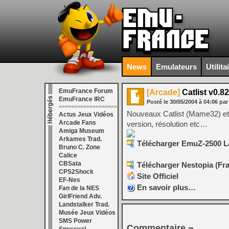
News
Emulateurs
Utilita
EmuFrance Forum
[Arcade]
Catlist v0.8
EmuFrance IRC
Posté le
30/05/2004
à
04:06
par
===================
Nouveaux Catlist (Mame32) et 
Actus Jeux Vidéos
Arcade Fans
version, résolution etc…
Amiga Museum
Arkames Trad.
Télécharger EmuZ-2500 La
Bruno C. Zone
Calice
CBSata
Télécharger Nestopia (Fra
CPS2Shock
Site Officiel
EF-Nes
En savoir plus…
Fan de la NES
GirlFriend Adv.
Landstalker Trad.
Musée Jeux Vidéos
SMS Power
Commentaire ¬