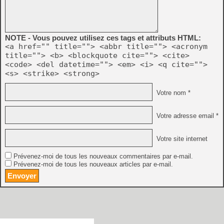
NOTE - Vous pouvez utilisez ces tags et attributs HTML:
<a href="" title=""> <abbr title=""> <acronym
title=""> <b> <blockquote cite=""> <cite>
<code> <del datetime=""> <em> <i> <q cite="">
<s> <strike> <strong>
Votre nom *
Votre adresse email *
Votre site internet
Prévenez-moi de tous les nouveaux commentaires par e-mail.
Prévenez-moi de tous les nouveaux articles par e-mail.