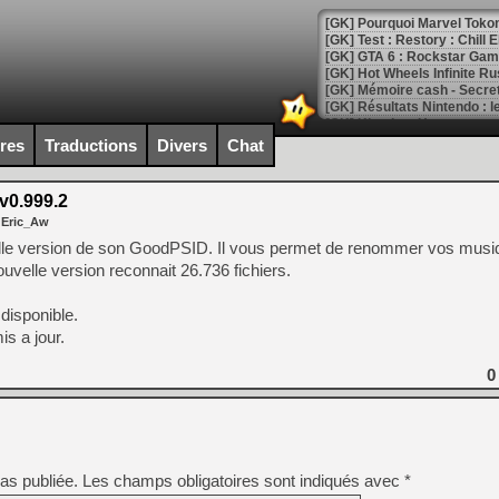
[GK] Pourquoi Marvel Tokon 
[GK] Test : Restory : Chill
[GK] GTA 6 : Rockstar Games
[GK] Hot Wheels Infinite Rus
[GK] Mémoire cash - Secret 
[GK] Résultats Nintendo : 
[GK] Déjà des dégraissage
ires
Traductions
Divers
Chat
[Mo5] Brickboy cherche à r
[GK] Minecraft et ses « Gra
0.999.2
 Eric_Aw
[GK] Beast of Reincarnation
[GK] Ubisoft : fin de parti
lle version de son GoodPSID. Il vous permet de renommer vos musi
[GK] Mémoire cash - Metroid
elle version reconnait 26.736 fichiers.
[GK] Dan Houser (GTA) défe
[GK] Comment EA Sports FC
[GK] Crimson Moon : un Dark
disponible.
[GK] Isle of Reveries : le j
s a jour.
[GK] Moonlighter 2 : The En
[GK] Capcom relance Monste
0
[Mo5] Deux inédits du Virtu
[GK] Le beat'em up The Walk
as publiée.
Les champs obligatoires sont indiqués avec
*
[GK] Endless Legend 2 : enf