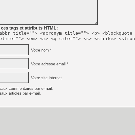
[LS] [PS5] Le WebKit Userl
ces tags et attributs HTML:
abbr title=""> <acronym title=""> <b> <blockquote 
[GK] Oubliez Crazy Taxi, S
etime=""> <em> <i> <q cite=""> <s> <strike> <stron
[LS] [Switch] NSZ 5.0.0 es
Votre nom *
[GK] No More Room in Hell 2
[GK] Un chatbot Atelier Ryz
Votre adresse email *
[GK] Mémoire cash - Splatte
[GK] Nvidia : le prix des 
Votre site internet
[GK] Suikoden Star Leap : 
[Mo5] La mini borne d’arc
eaux commentaires par e-mail.
aux articles par e-mail.