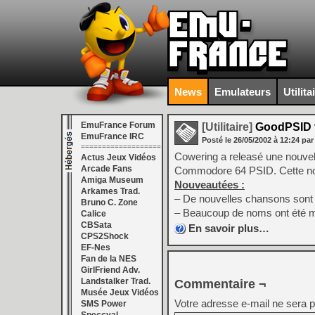
News
Emulateurs
Utilita
EmuFrance Forum
[Utilitaire]
GoodPSID v
EmuFrance IRC
Posté le
26/05/2002
à
12:24
par
===================
Cowering a releasé une nouve
Actus Jeux Vidéos
Arcade Fans
Commodore 64 PSID. Cette nouv
Amiga Museum
Nouveautées :
Arkames Trad.
– De nouvelles chansons sont 
Bruno C. Zone
– Beaucoup de noms ont été mi
Calice
CBSata
En savoir plus…
CPS2Shock
EF-Nes
Fan de la NES
GirlFriend Adv.
Landstalker Trad.
Commentaire ¬
Musée Jeux Vidéos
Votre adresse e-mail ne sera p
SMS Power