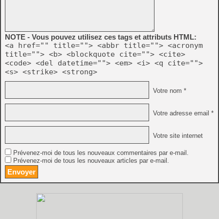
NOTE - Vous pouvez utilisez ces tags et attributs HTML:
<a href="" title=""> <abbr title=""> <acronym
title=""> <b> <blockquote cite=""> <cite>
<code> <del datetime=""> <em> <i> <q cite="">
<s> <strike> <strong>
Votre nom *
Votre adresse email *
Votre site internet
Prévenez-moi de tous les nouveaux commentaires par e-mail.
Prévenez-moi de tous les nouveaux articles par e-mail.