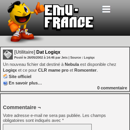
[Utilitaire]
Dat Logiqx
Posté le
26/05/2002
à
14:46
par Jets
| Source :
Logiqx
Un nouveau fichier dat destiné à
Nebula
est disponible chez
Logiqx
et ce pour
CLR mame pro
et
Romcenter
.
Site officiel
En savoir plus…
0
commentaire
Commentaire ¬
Votre adresse e-mail ne sera pas publiée.
Les champs
obligatoires sont indiqués avec
*