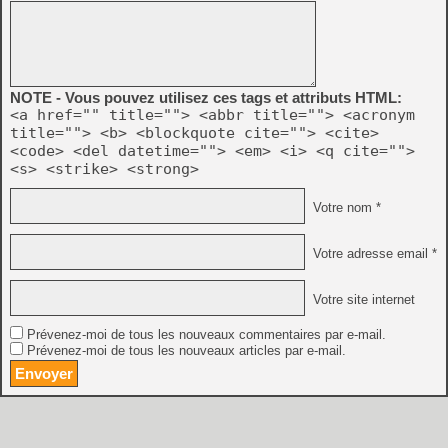
NOTE - Vous pouvez utilisez ces tags et attributs HTML:
<a href="" title=""> <abbr title=""> <acronym
title=""> <b> <blockquote cite=""> <cite>
<code> <del datetime=""> <em> <i> <q cite="">
<s> <strike> <strong>
Votre nom *
Votre adresse email *
Votre site internet
Prévenez-moi de tous les nouveaux commentaires par e-mail.
Prévenez-moi de tous les nouveaux articles par e-mail.