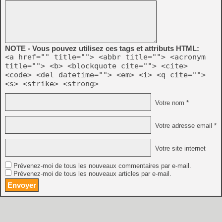
NOTE - Vous pouvez utilisez ces tags et attributs HTML:
<a href="" title=""> <abbr title=""> <acronym
title=""> <b> <blockquote cite=""> <cite>
<code> <del datetime=""> <em> <i> <q cite="">
<s> <strike> <strong>
Votre nom *
Votre adresse email *
Votre site internet
Prévenez-moi de tous les nouveaux commentaires par e-mail.
Prévenez-moi de tous les nouveaux articles par e-mail.